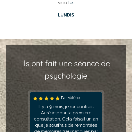
visio
les
LUNDIS
Ils ont fait une séance de
psychologie
Par Flo
Par Valérie
, j'ai trouvé une psychologue
Il y a 9 mois, je rencontrais
spécialisée dans les addictions
Aurélie pour la première
alimentaires qui a réellement su
consultation. Cela faisait un an
que je souffrais de remontées
m'aider à comprendre et à
de mémoires traumatiques par
surmonter mon addiction au