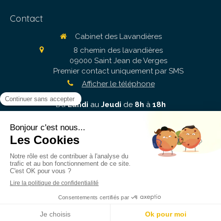
Contact
Cabinet des Lavandières
8 chemin des lavandières
09000
Saint Jean de Verges
Premier contact uniquement par SMS
Afficher le téléphone
Du
Lundi
au
Jeudi
de
8h
à
18h
Création et référencement du site par Simplébo
Site référencé sur