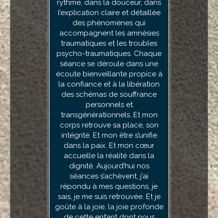
rythme, dans la douceur, dans
l’explication claire et détaillée
des phénomènes qui
accompagnent les amnésies
traumatiques et les troubles
psycho-traumatiques. Chaque
séance se déroule dans une
écoute bienveillante propice à
la confiance et à la libération
des schémas de souffrance
personnels et
transgénérationnels. Et mon
corps retrouve sa place, son
intégrité. Et mon être s’unifie
dans la paix. Et mon cœur
accueille la réalité dans la
dignité. Aujourd’hui nos
séances s’achèvent, j’ai
répondu à mes questions, je
sais, je me suis retrouvée. Et je
goûte à la joie, la joie profonde
de cette enfant dont nous