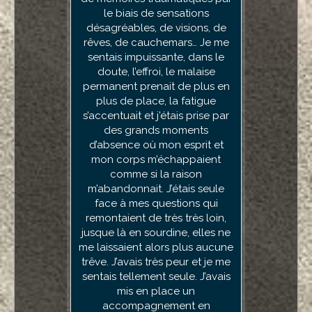
sucre. Son doctorat n'est pas
le biais de sensations
désagréables, de visions, de
seulement un diplôme
prestigieux : il se ressent dans
rêves, de cauchemars… Je me
sa manière de travailler. Elle
sentais impuissante, dans le
possède une vision à la fois
doute, l’effroi, le malaise
permanent prenait de plus en
globale et très approfondie
des problématiques qu'elle
plus de place, la fatigue
s’accentuait et j’étais prise par
accompagne. Elle ne s'arrête
jamais aux apparences et
des grands moments
d’absence où mon esprit et
cherche toujours à
mon corps m’échappaient
comprendre les causes
comme si la raison
profondes de nos
comportements. Ce qui m'a le
m’abandonnait. J’étais seule
plus marqué, c'est sa capacité
face à mes questions qui
à assembler toutes les pièces
remontaient de très très loin,
jusque là en sourdine, elles ne
du puzzle. Au fil des séances,
me laissaient alors plus aucune
tout prend sens : on comprend
trêve. J’avais très peur et je me
enfin le pourquoi et le
comment de son addiction, ce
sentais tellement seule. J’avais
qui permet de prendre du recul
mis en place un
accompagnement en
et de s'en libérer