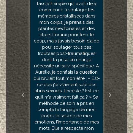
fasciathérapie qui avait déjà
progressivement. C'est
commencé à soulager les
également une personne
mémoires cristallisées dans
profondément humaine,
bienveillante, à l'écoute et sans
mon corps, je prenais des
aucun jugement. On se sent en
plantes médicinales et des
confiance dès les premiers
élixirs floraux pour tenir le
coup, mais j’avais besoin d’aide
échanges, avec le sentiment
d'être réellement compris. Je
pour soulager tous ces
troubles post-traumatiques
recommande cette
dont la prise en charge
professionnelle sans la
nécessite un suivi spécifique. A
moindre hésitation à toute
Aurélie, je confiais la question
personne souffrant d'une
qui brûlait tout mon être : « Est-
addiction alimentaire, et en
particulier d'une addiction au
ce que j’ai vraiment subi des
abus sexuels, l’inceste ? Est-ce
sucre. J'espère simplement
qu'elle pourra encore accueillir
qu’il m’a vraiment fait ça ? » Sa
de nouveaux patients, car son
méthode de soin a pris en
compte le langage de mon
accompagnement mérite
corps, la source de mes
d'être connu.
émotions, l’importance de mes
mots. Elle a respecté mon