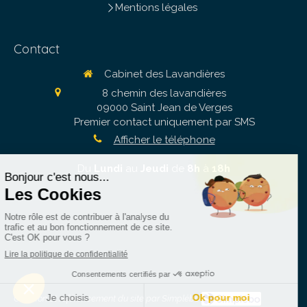
Mentions légales
Contact
Cabinet des Lavandières
8 chemin des lavandières
09000
Saint Jean de Verges
Premier contact uniquement par SMS
Afficher le téléphone
Du
Lundi
au
Jeudi
de
8h
à
18h
Création et référencement du site par Simplébo